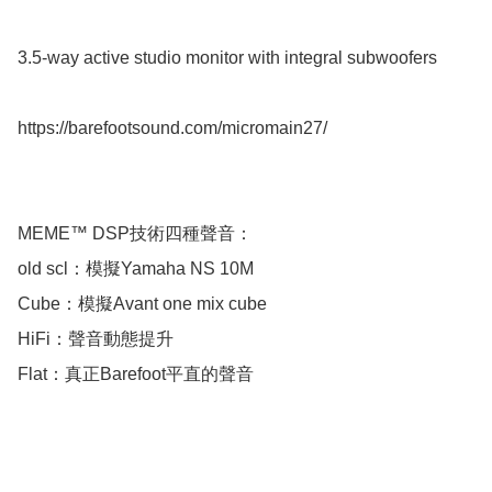
3.5-way active studio monitor with integral subwoofers

https://barefootsound.com/micromain27/

MEME™ DSP技術四種聲音：

old scl：模擬Yamaha NS 10M

Cube：模擬Avant one mix cube

HiFi：聲音動態提升

Flat：真正Barefoot平直的聲音
