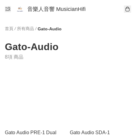
音樂人音響 MusicianHifi
首頁
/
所有商品
/
Gato-Audio
Gato-Audio
8項 商品
Gato Audio PRE-1 Dual
Gato Audio SDA-1